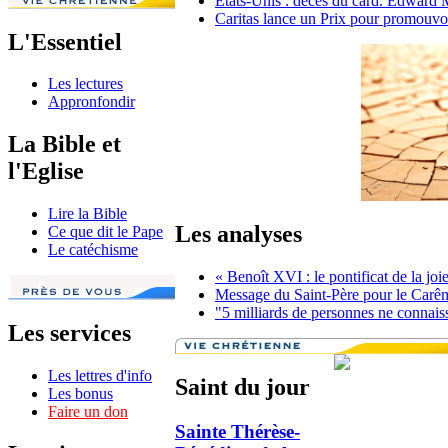
Etats-Unis : décès du card. Edward
Caritas lance un Prix pour promouvo
L'Essentiel
Les lectures
Appronfondir
La Bible et
l'Eglise
Lire la Bible
Les analyses
Ce que dit le Pape
Le catéchisme
« Benoît XVI : le pontificat de la jo
Message du Saint-Père pour le Carê
"5 milliards de personnes ne connaisse
Les services
Les lettres d'info
Saint du jour
Les bonus
Faire un don
Sainte Thérèse-