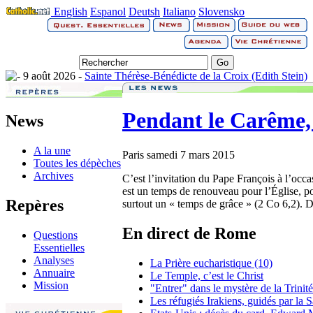
English
Espanol
Deutsh
Italiano
Slovensko
9 août 2026 -
Sainte Thérèse-Bénédicte de la Croix (Edith Stein)
Pendant le Carême, 
News
A la une
Paris
samedi 7 mars 2015
Toutes les dépèches
Archives
C’est l’invitation du Pape François à l’oc
est un temps de renouveau pour l’Église, p
Repères
surtout un « temps de grâce » (2 Co 6,2). D
En direct de Rome
Questions
Essentielles
Analyses
La Prière eucharistique (10)
Annuaire
Le Temple, c’est le Christ
Mission
"Entrer" dans le mystère de la Trinit
Les réfugiés Irakiens, guidés par la 