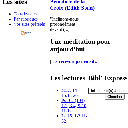
Les sites
Bénédicte de la
Croix (Edith Stein)
Tous les sites
"Inclinons-nous
Par rubriques
profondément
Vos sites préférés
devant (...)
Une méditation pour
aujourd'hui
|
La recevoir par email »
Les lectures
Bibl' Express
Mi 7, 14-
15.18-20
Ps 102 (103),
1-2, 3-4, 9-10,
11-12
Lc 15, 1-3.11-
32